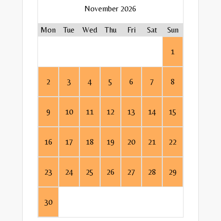
November 2026
8
9
Mon
Tue
Wed
Thu
Fri
Sat
Sun
Mon
Mon
Mon
Tue
Tue
Tue
1
15
1
3
16
2
4
2
3
4
5
6
7
8
22
10
5
8
6
23
11
6
9
7
9
10
11
12
13
14
15
29
12
15
13
17
30
13
16
14
18
16
17
18
19
20
21
22
19
22
20
24
20
23
21
25
23
24
25
26
27
28
29
26
29
27
31
27
30
28
30