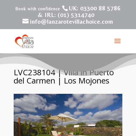
UK: 03300 88 5786
& IRL: (01) 5314740
info@lanzarotevillachoice.com
LVC238104 | Villa in Puerto
del Carmen | Los Mojones