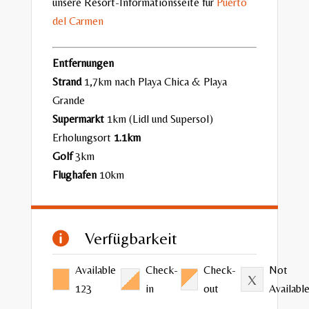
unsere Resort-Informationsseite für
Puerto
del Carmen
Entfernungen
Strand
1,7km nach Playa Chica & Playa
Grande
Supermarkt
1km (Lidl und Supersol)
Erholungsort
1.1km
Golf
3km
Flughafen
10km
Verfügbarkeit

Available
Check-
Check-
Not
123
in
out
Availabl