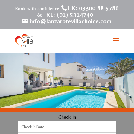
UK: 03300 88 5786
& IRL: (01) 5314740
info@lanzarotevillachoice.com
Check-in