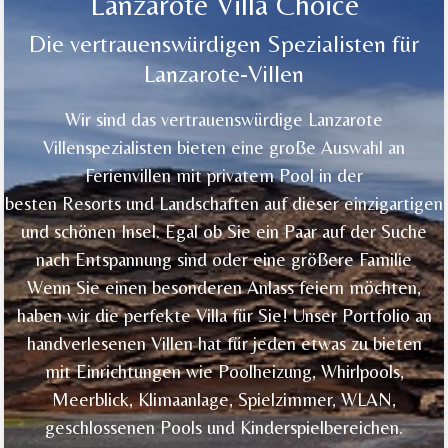
Lanzarote Villa Choice
Die vertrauenswürdigen Spezialisten für
Lanzarote-Villen
Wir sind das vertrauenswürdige Lanzar
ote
Villenspezialisten bieten eine große Auswahl an
Ferienvillen mit privatem Pool in der
besten Resorts und Landschaften auf dieser einzigartigen
und schönen Insel. Egal ob Sie ein Paar auf der Suche
nach Entspannung sind oder eine größere Familie
Wenn Sie einen besonderen Anlass feiern möchten,
haben wir die perfekte Villa für Sie! Unser Portfolio an
handverlesenen Villen hat für jeden etwas zu bieten
mit Einrichtungen wie Poolheizung, Whirlpools,
Meerblick, Klimaanlage, Spielzimmer, WLAN,
geschlossenen Pools und Kinderspielbereichen.