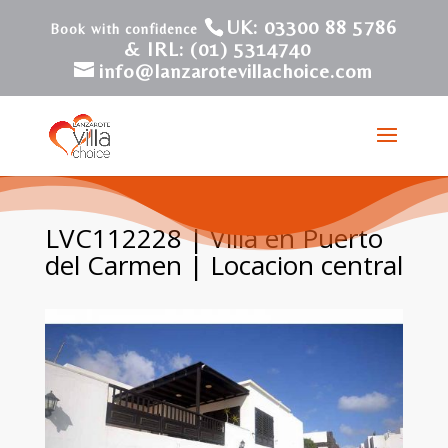
UK: 03300 88 5786
& IRL: (01) 5314740
info@lanzarotevillachoice.com
LVC112228 | Villa en Puerto
del Carmen | Locacion central